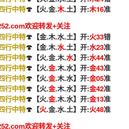
四行中特
🍄【火.金.
木
.土】开:
木16
准
52.com欢迎转发+关注
四行中特
🍄【金.木.水.土】开:
火33
错
四行中特
🍄【金.木.
水
.土】开:
水23
准
四行中特
🍄【火.金.木.
水
】开:
水44
准
四行中特
🍄【火.
金
.木.水】开:
金43
准
四行中特
🍄【火.
金
.木.水】开:
金05
准
四行中特
🍄【火.
金
.木.水】开:
金42
准
四行中特
🍄【火.
金
.木.水】开:
金13
准
四行中特
🍄【
火
.金.水.土】开:
火48
准
52.com欢迎转发+关注