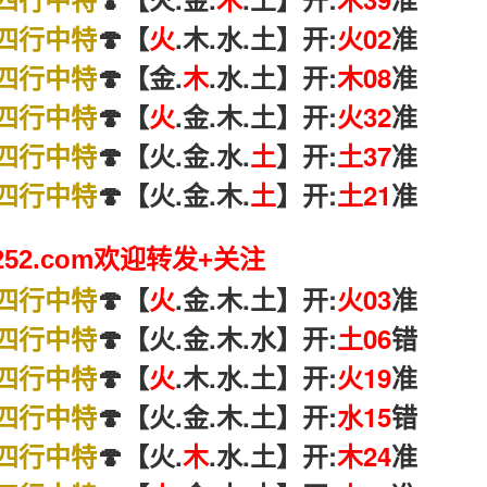
四行中特
🍄【
火
.木.水.土】开:
火02
准
四行中特
🍄【金.
木
.水.土】开:
木08
准
四行中特
🍄【
火
.金.木.土】开:
火32
准
四行中特
🍄【火.金.水.
土
】开:
土37
准
四行中特
🍄【火.金.木.
土
】开:
土21
准
52.com欢迎转发+关注
四行中特
🍄【
火
.金.木.土】开:
火03
准
四行中特
🍄【火.金.木.水】开:
土06
错
四行中特
🍄【
火
.木.水.土】开:
火19
准
四行中特
🍄【火.金.木.土】开:
水15
错
四行中特
🍄【火.
木
.水.土】开:
木24
准