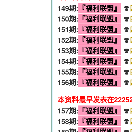
149期:
『福利联盟』
🍄
150期:
『福利联盟』
🍄
151期:
『福利联盟』
🍄
152期:
『福利联盟』
🍄
153期:
『福利联盟』
🍄
154期:
『福利联盟』
🍄
155期:
『福利联盟』
🍄
156期:
『福利联盟』
🍄
本资料最早发表在22252
157期:
『福利联盟』
🍄
158期:
『福利联盟』
🍄
159期:
『福利联盟』
🍄