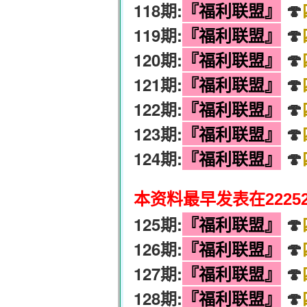
118期:
『福利联盟』
🍄
119期:
『福利联盟』
🍄
120期:
『福利联盟』
🍄
121期:
『福利联盟』
🍄
122期:
『福利联盟』
🍄
123期:
『福利联盟』
🍄
124期:
『福利联盟』
🍄
本资料最早发表在22252
125期:
『福利联盟』
🍄
126期:
『福利联盟』
🍄
127期:
『福利联盟』
🍄
128期:
『福利联盟』
🍄