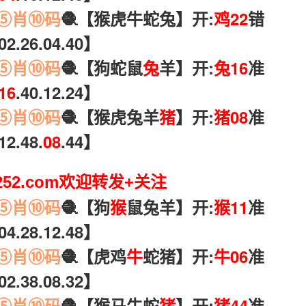
⑤肖⑩码
🧶【猴虎牛蛇兔】开:
鸡22
错
02.26.04.40】
⑤肖⑩码
🧶【狗蛇鼠
兔
羊】开:
兔16
准
16
.40.12.24】
⑤肖⑩码
🧶【猴虎兔羊
猪
】开:
猪08
准
2.48.
08
.44】
52.com欢迎转发+关注
⑤肖⑩码
🧶【狗
猴
鼠兔羊】开:
猴11
准
.04.28.12.48】
⑤肖⑩码
🧶【虎鸡
牛
蛇猪】开:
牛06
准
.02.38.08.32】
⑤肖⑩码
🧶【猴马牛蛇
猪
】开:
猪44
准