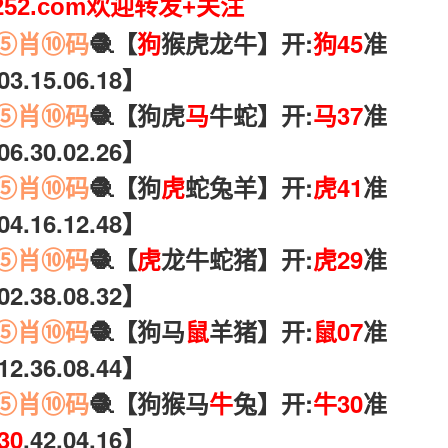
52.com欢迎转发+关注
⑤肖⑩码
🧶【
狗
猴虎龙牛】开:
狗45
准
.03.15.06.18】
⑤肖⑩码
🧶【狗虎
马
牛蛇】开:
马37
准
.06.30.02.26】
⑤肖⑩码
🧶【狗
虎
蛇兔羊】开:
虎41
准
.04.16.12.48】
⑤肖⑩码
🧶【
虎
龙牛蛇猪】开:
虎29
准
.02.38.08.32】
⑤肖⑩码
🧶【狗马
鼠
羊猪】开:
鼠07
准
.12.36.08.44】
⑤肖⑩码
🧶【狗猴马
牛
兔】开:
牛30
准
30
.42.04.16】