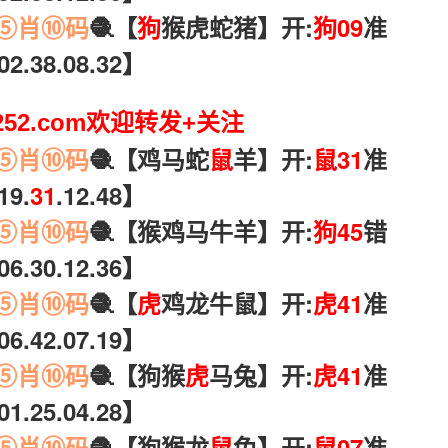
⑤肖⑩码
🧶【
狗
猴虎蛇猪】开:
狗09
准
.02.38.08.32】
52.com欢迎转发+关注
⑤肖⑩码
🧶【鸡马蛇
鼠
羊】开:
鼠31
准
19.
31
.12.48】
⑤肖⑩码
🧶【猴鸡马牛羊】开:
狗45
错
06.30.12.36】
⑤肖⑩码
🧶【
虎
鸡龙牛鼠】开:
虎41
准
.06.42.07.19】
⑤肖⑩码
🧶【狗猴
虎
马兔】开:
虎41
准
.01.25.04.28】
⑤肖⑩码
🧶【狗猴龙
鼠
兔】开:
鼠07
准