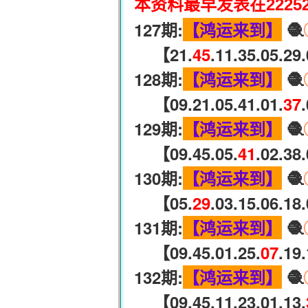
本资料最早发表在22252
127期:
【鸿运来到】
🧶
【21.
45
.11.35.05.29
128期:
【鸿运来到】
🧶
【09.21.05.41.01.
37
129期:
【鸿运来到】
🧶
【09.45.05.
41
.02.38
130期:
【鸿运来到】
🧶
【05.
29
.03.15.06.18
131期:
【鸿运来到】
🧶
【09.45.01.25.
07
.19
132期:
【鸿运来到】
🧶
【09.45.11.23.01.13.