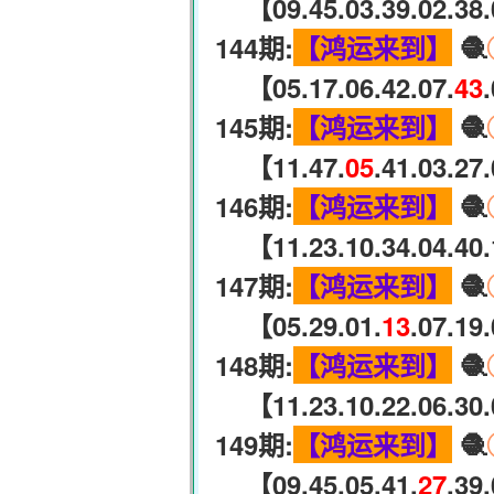
【09.45.03.39.02.38.0
144期:
【鸿运来到】
🧶
【05.17.06.42.07.
43
145期:
【鸿运来到】
🧶
【11.47.
05
.41.03.27
146期:
【鸿运来到】
🧶
【11.23.10.34.04.40.
147期:
【鸿运来到】
🧶
【05.29.01.
13
.07.19
148期:
【鸿运来到】
🧶
【11.23.10.22.06.30.0
149期:
【鸿运来到】
🧶
【09.45.05.41.
27
.39