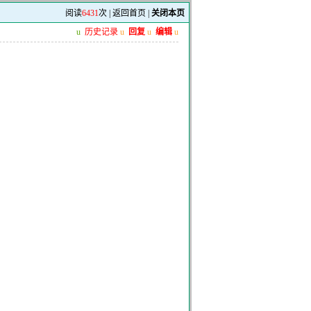
阅读
6431
次 |
返回首页
|
关闭本页
u
历史记录
u
回复
u
编辑
u