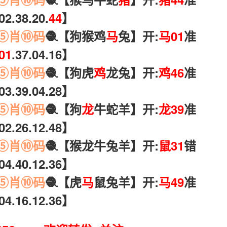
2.38.20.
44
】
⑤肖⑩码
🧶【狗猴鸡
马
兔】开:
马01
准
01
.37.04.16】
⑤肖⑩码
🧶【狗虎
鸡
龙兔】开:
鸡46
准
.03.39.04.28】
⑤肖⑩码
🧶【狗
龙
牛蛇羊】开:
龙39
准
.02.26.12.48】
⑤肖⑩码
🧶【猴龙牛兔羊】开:
鼠31
错
04.40.12.36】
⑤肖⑩码
🧶【虎
马
鼠兔羊】开:
马49
准
.04.16.12.36】