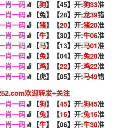
一肖一码
🧦【
狗
】【45】开:
狗33
准
一肖一码
🧦【兔】【28】开:
龙39
错
一肖一码
🧦【
猪
】【
20
】开:
猪20
准
一肖一码
🧦【
牛
】【30】开:
牛06
准
一肖一码
🧦【
马
】【13】开:
马01
准
一肖一码
🧦【
兔
】【04】开:
兔28
准
一肖一码
🧦【
鸡
】【
22
】开:
鸡22
准
一肖一码
🧦【虎】【05】开:
马49
错
52.com欢迎转发+关注
一肖一码
🧦【
狗
】【
45
】开:
狗45
准
一肖一码
🧦【
兔
】【
16
】开:
兔16
准
一肖一码
🧦【
牛
】【06】开:
牛30
准