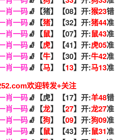
一肖一码
🧦【猪】【08】开:
猴23
错
一肖一码
🧦【
猪
】【32】开:
猪44
准
一肖一码
🧦【
鼠
】【07】开:
鼠43
准
一肖一码
🧦【
虎
】【41】开:
虎05
准
一肖一码
🧦【
牛
】【30】开:
牛42
准
一肖一码
🧦【
马
】【
13
】开:
马13
准
52.com欢迎转发+关注
一肖一码
🧦【虎】【17】开:
羊48
错
一肖一码
🧦【
龙
】【
27
】开:
龙27
准
一肖一码
🧦【
狗
】【
09
】开:
狗09
准
一肖一码
🧦【
鼠
】【43】开:
鼠31
准