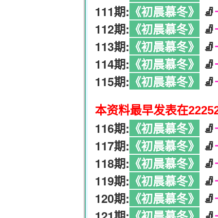
111期:
《初晨慕冬》
🧦
112期:
《初晨慕冬》
🧦
113期:
《初晨慕冬》
🧦
114期:
《初晨慕冬》
🧦
115期:
《初晨慕冬》
🧦
本资料最早发表在22252
116期:
《初晨慕冬》
🧦
117期:
《初晨慕冬》
🧦
118期:
《初晨慕冬》
🧦
119期:
《初晨慕冬》
🧦
120期:
《初晨慕冬》
🧦
121期:
《初晨慕冬》
🧦