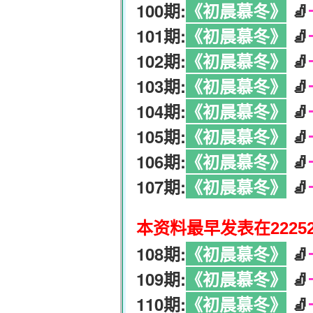
100期:
《初晨慕冬》
🧦
101期:
《初晨慕冬》
🧦
102期:
《初晨慕冬》
🧦
103期:
《初晨慕冬》
🧦
104期:
《初晨慕冬》
🧦
105期:
《初晨慕冬》
🧦
106期:
《初晨慕冬》
🧦
107期:
《初晨慕冬》
🧦
本资料最早发表在22252
108期:
《初晨慕冬》
🧦
109期:
《初晨慕冬》
🧦
110期:
《初晨慕冬》
🧦