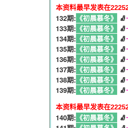
本资料最早发表在22252
132期:
《初晨慕冬》
🧦
133期:
《初晨慕冬》
🧦
134期:
《初晨慕冬》
🧦
135期:
《初晨慕冬》
🧦
136期:
《初晨慕冬》
🧦
137期:
《初晨慕冬》
🧦
138期:
《初晨慕冬》
🧦
139期:
《初晨慕冬》
🧦
本资料最早发表在22252
140期:
《初晨慕冬》
🧦
141期:
《初晨慕冬》
🧦